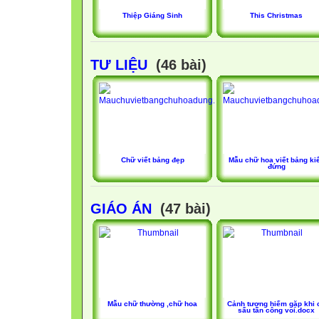
Thiệp Giáng Sinh
This Christmas
TƯ LIỆU
(46 bài)
Chữ viết bảng đẹp
Mẫu chữ hoa viết bảng ki
đứng
GIÁO ÁN
(47 bài)
Mẫu chữ thường ,chữ hoa
Cảnh tượng hiếm gặp khi 
sấu tấn công voi.docx