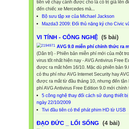
tiền vệ chạy cánh được cho là có trị giá lên 
đến chiếc xe Mercedes mà...
Bộ sưu tập xe của Michael Jackson
Mazda3 2009: Đối thủ nặng ký cho Civic và
VI TÍNH - CÔNG NGHỆ
(5 bài)
AVG 9.0 miễn phí chính thức ra m
(Dân trí) - Phiên bản miễn phí mới của một tr
virus tốt nhất hiện nay - AVG Antivirus Free Ed
được ra mắt hôm 16/10. Mặc dù phiên bản 9.0
có thu phí như AVG Internet Security hay AV
được ra mắt từ đầu tháng 10, nhưng đến tậ
phí AVG Antivirus Free Edition 9.0 mới chính thứ
5 công nghệ thay đổi cách sử dụng thiết bị
ngày 22/10/2009
Tivi đầu tiên có thể phát phim HD từ USB
ĐẠO ĐỨC _ LỐI SỐNG
(4 bài)