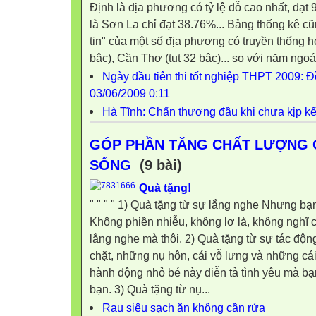
Định là địa phương có tỷ lệ đỗ cao nhất, đạt
là Sơn La chỉ đạt 38.76%... Bảng thống kê cũ
tin" của một số địa phương có truyền thống họ
bậc), Cần Thơ (tụt 32 bậc)... so với năm ngoái.
Ngày đầu tiên thi tốt nghiệp THPT 2009: Đề
03/06/2009 0:11
Hà Tĩnh: Chấn thương đầu khi chưa kịp kết 
GÓP PHẦN TĂNG CHẤT LƯỢNG
SỐNG
(9 bài)
Quà tặng!
" " " " 1) Quà tặng từ sự lắng nghe Nhưng bạn
Không phiền nhiễu, không lơ là, không nghĩ c
lắng nghe mà thôi. 2) Quà tặng từ sự tác động
chặt, những nụ hôn, cái vỗ lưng và những cá
hành động nhỏ bé này diễn tả tình yêu mà bạ
bạn. 3) Quà tặng từ nụ...
Rau siêu sạch ăn không cần rửa