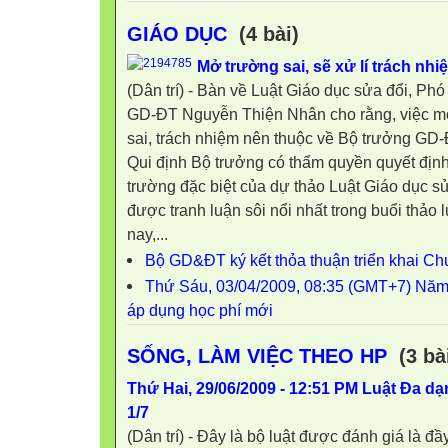
GIÁO DỤC
(4 bài)
Mở trường sai, sẽ xử lí trách nh
(Dân trí) - Bàn về Luật Giáo dục sửa đổi, P
GD-ĐT Nguyễn Thiện Nhân cho rằng, việc m
sai, trách nhiệm nên thuộc về Bộ trưởng GD-
Qui định Bộ trưởng có thẩm quyền quyết định 
trường đặc biệt của dự thảo Luật Giáo dục sử
được tranh luận sôi nổi nhất trong buổi thảo 
nay,...
Bộ GD&ĐT ký kết thỏa thuận triển khai Ch
Thứ Sáu, 03/04/2009, 08:35 (GMT+7) Năm
áp dụng học phí mới
SỐNG, LÀM VIỆC THEO HP
(3 bà
Thứ Hai, 29/06/2009 - 12:51 PM Luật Đa dạ
1/7
(Dân trí) - Đây là bộ luật được đánh giá là đ