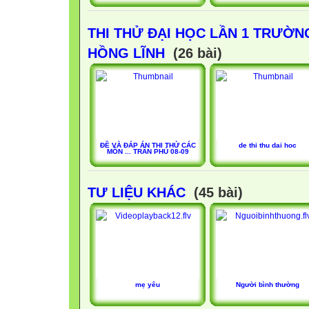
THI THỬ ĐẠI HỌC LẦN 1 TRƯỜN
HỒNG LĨNH
(26 bài)
ĐỀ VÀ ĐÁP ÁN THI THỬ CÁC
de thi thu dai hoc
MÔN ... TRẦN PHÚ 08-09
TƯ LIỆU KHÁC
(45 bài)
mẹ yêu
Người bình thường