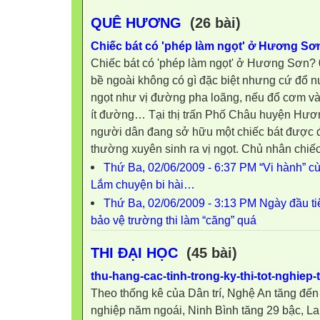
QUÊ HƯƠNG
(26 bài)
Chiếc bát có 'phép làm ngọt' ở Hương Sơ
Chiếc bát có 'phép làm ngọt' ở Hương Sơn? 
bề ngoài không có gì đặc biệt nhưng cứ đổ nư
ngọt như vị đường pha loãng, nếu đổ cơm và
ít đường… Tại thị trấn Phố Châu huyện Hươ
người dân đang sở hữu một chiếc bát được đồn
thường xuyên sinh ra vị ngọt. Chủ nhân chiếc 
Thứ Ba, 02/06/2009 - 6:37 PM “Vi hành” c
Lắm chuyện bi hài…
Thứ Ba, 02/06/2009 - 3:13 PM Ngày đầu tiên
bảo vệ trường thi làm “căng” quá
THI ĐẠI HỌC
(45 bài)
thu-hang-cac-tinh-trong-ky-thi-tot-nghiep-
Theo thống kê của Dân trí, Nghệ An tăng đến 3
nghiệp năm ngoái, Ninh Bình tăng 29 bậc, L