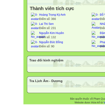
Thành viên tích cực
Hoàng Trọng Kỳ Anh
Đỗ 
Điểm số: 366
Điể
Lai Thi Sen
Nhữ
Điểm số: 231
Điể
Nguyễn Kim Huyên
Đặn
Điểm số: 132
Điể
Nguyễn Đức Đồng
Phạ
Điểm số: 90
Điể
Trao đổi kinh nghiệm
Tra Lịch Âm - Dương
Bản quyền thuộc về Phạm Qu
Website được thừa kế từ
V