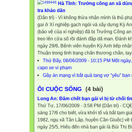
Hà Tĩnh: Trưởng công an xã dùng
tra khảo dân
(Dân trí) - Vì không thừa nhận mình là thủ ph
gai ở Xí nghiệp gạch ngói và xây dựng Kỳ 
(bảo vệ của xí nghiệp) đã bị Trưởng Công an
treo lên cửa sổ rồi đánh đập dã man. Đánh kh
ngày 29/6, Bệnh viện huyện Kỳ Anh tiếp nh
Thuận trong tình trạng chấn thương chân, tay,
Thứ Bẩy, 06/06/2009 - 10:15 PM Một ngày,
capo xe vi phạm
Gây án mạng vì bắt quả tang vợ “yêu” bạn
ÔI CUỘC SỐNG
(4 bài)
Long An: Đâm chết bạn gái vì bị từ chối tì
Thứ Tư, 17/06/2009 - 3:58 PM (Dân trí) - 
sáng 17/6 cho biết, vừa khởi tố và bắt tạm g
1982, ngụ xã Tân Lập, huyện Cần Giuộc) về 
ngày 25/5, Hiếu đến nhà bạn gái là Bùi Thị B