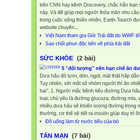
trên CNN hay kênh Discovery, chắc hẳn bạn sẽ
này. Và để giúp mọi người thỏa mãn nhu cầu t
trong cuộc sống thiên nhiên, Earth-Tourch đươ
website chuyên...
Việt Nam tham gia Giờ Trái đất do WWF t
Sao chổi phun độc tiến về phía trái đất
SỨC KHỎE
(2 bài)
5 “đối tượng” nên hạn chế ăn d
Dưa hấu đỏ tươi, dòn, ngọt, mát thật hấp dẫn
Tuy nhiên, với một số nhóm người thì ăn nhiề
hại”. 1. Người mắc bệnh tiểu đường Dưa h
loại, chủ yếu là đường glucoza, đường mía, v
nhiều dưa hấu sẽ khiến lượng đường trong 
thường, cơ thể sẽ tiết ra insulin giúp duy trì
Đồ uống làm từ nước tiểu của bò
TẢN MẠN
(7 bài)