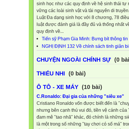
sinh học như các quy định về hệ sinh thái tự n
vững các loài sinh vật và tài nguyên di truyền
Luật Đa dạng sinh học với 8 chương, 78 điều 
luật được đánh giá là đầy đủ và thống nhất 
quy định về...
Tiến sỹ Phạm Gia Minh: Bưng bít thông tin l
NGHỊ ĐỊNH 132 Về chính sách tinh giản b
CHUYỆN NGOÀI CHÍNH SỰ
(0 bài
THIÉU NHI
(0 bài)
Ô TÔ - XE MÁY
(10 bài)
C.Ronaldo: Đại gia của những "siêu xe"
Cristiano Ronaldo vốn được biết đến là "chu
nhưng bên cạnh thú vui đó, tiền vệ cánh của 
đam mê "tao nhã" khác, đó chính là những si
là một trong số những "tay chơi có số má" tro