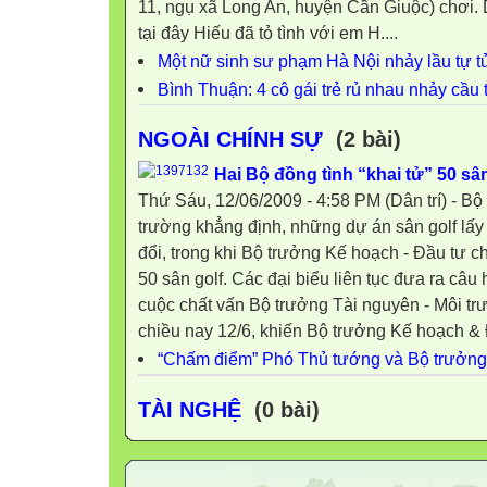
11, ngụ xã Long An, huyện Cần Giuộc) chơi. 
tại đây Hiếu đã tỏ tình với em H....
Một nữ sinh sư phạm Hà Nội nhảy lầu tự t
Bình Thuận: 4 cô gái trẻ rủ nhau nhảy cầu 
NGOÀI CHÍNH SỰ
(2 bài)
Hai Bộ đồng tình “khai tử” 50 sân
Thứ Sáu, 12/06/2009 - 4:58 PM (Dân trí) - Bộ
trường khẳng định, những dự án sân golf lấy 
đổi, trong khi Bộ trưởng Kế hoạch - Đầu tư cho
50 sân golf. Các đại biểu liên tục đưa ra câu 
cuộc chất vấn Bộ trưởng Tài nguyên - Môi 
chiều nay 12/6, khiến Bộ trưởng Kế hoạch & 
“Chấm điểm” Phó Thủ tướng và Bộ trưởng
TÀI NGHỆ
(0 bài)