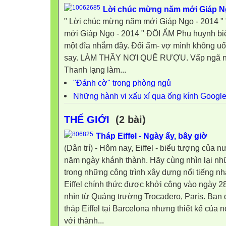
Lời chúc mừng năm mới Giáp Ng
" Lời chúc mừng năm mới Giáp Ngọ - 2014 "
mới Giáp Ngọ - 2014 " ĐỐI ẨM Phụ huynh biế
một đĩa nhắm đầy. Đối ẩm- vợ mình không uốn
say. LÀM THẦY NƠI QUÊ RƯỢU. Vấp ngã nơ
Thanh lạng làm...
"Đánh cờ" trong phòng ngủ
Những hành vi xấu xí qua ống kính Googl
THẾ GIỚI
(2 bài)
Tháp Eiffel - Ngày ấy, bây giờ
(Dân trí) - Hôm nay, Eiffel - biểu tượng của 
năm ngày khánh thành. Hãy cùng nhìn lại nh
trong những công trình xây dựng nổi tiếng nhấ
Eiffel chính thức được khởi công vào ngày 2
nhìn từ Quảng trường Trocadero, Paris. Ban 
tháp Eiffel tại Barcelona nhưng thiết kế của
với thành...